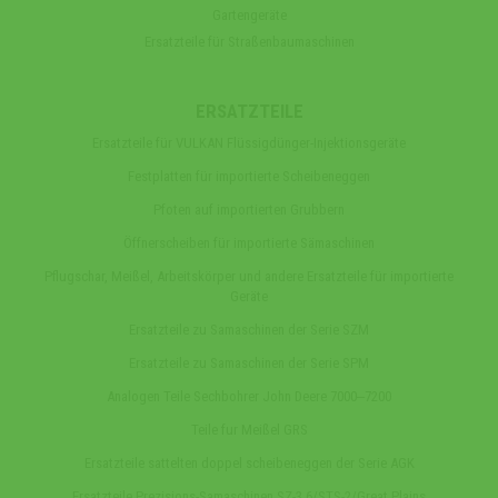
Gartengeräte
Ersatzteile für Straßenbaumaschinen
ERSATZTEILE
Ersatzteile für VULKAN Flüssigdünger-Injektionsgeräte
Festplatten für importierte Scheibeneggen
Pfoten auf importierten Grubbern
Öffnerscheiben für importierte Sämaschinen
Pflugschar, Meißel, Arbeitskörper und andere Ersatzteile für importierte
Geräte
Ersatzteile zu Samaschinen der Serie SZM
Ersatzteile zu Samaschinen der Serie SPM
Analogen Teile Sechbohrer John Deere 7000‒7200
Teile fur Meißel GRS
Ersatzteile sattelten doppel scheibeneggen der Serie AGK
Ersatzteile Prezisions-Samaschinen SZ-3,6/STS-2/Great Plains