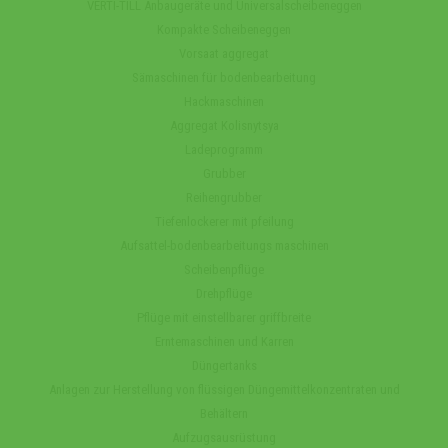
VERTI-TILL Anbaugeräte und Universalscheibeneggen
Kompakte Scheibeneggen
Vorsaat aggregat
Sämaschinen für bodenbearbeitung
Hackmaschinen
Aggregat Kolisnytsya
Ladeprogramm
Grubber
Reihengrubber
Tiefenlockerer mit pfeilung
Aufsattel-bodenbearbeitungs maschinen
Scheibenpflüge
Drehpflüge
Pflüge mit einstellbarer griffbreite
Erntemaschinen und Karren
Düngertanks
Anlagen zur Herstellung von flüssigen Düngemittelkonzentraten und
Behältern
Aufzugsausrüstung