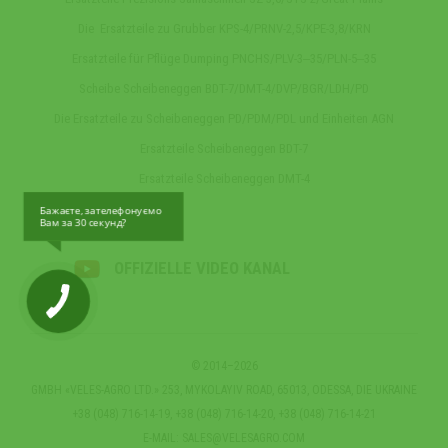
Die Ersatzteile zu Grubber KPS-4/PRNV-2,5/KPE-3,8/KRN
Ersatzteile für Pflüge Dumping PNCHS/PLV-3‒35/PLN-5‒35
Scheibe Scheibeneggen BDT-7/DMT-4/DVP/BGR/LDH/PD
Die Ersatzteile zu Scheibeneggen PD/PDM/PDL und Einheiten AGN
Ersatzteile Scheibeneggen BDT-7
Ersatzteile Scheibeneggen DMT-4
Бажаєте, зателефонуємо
Вам за 30 секунд?
OFFIZIELLE VIDEO KANAL
© 2014–2026
GMBH «VELES-AGRO LTD.» 253, MYKOLAYIV ROAD, 65013, ODESSA, DIE UKRAINE
+38 (048) 716-14-19, +38 (048) 716-14-20, +38 (048) 716-14-21
E-MAIL:
SALES@VELESAGRO.COM