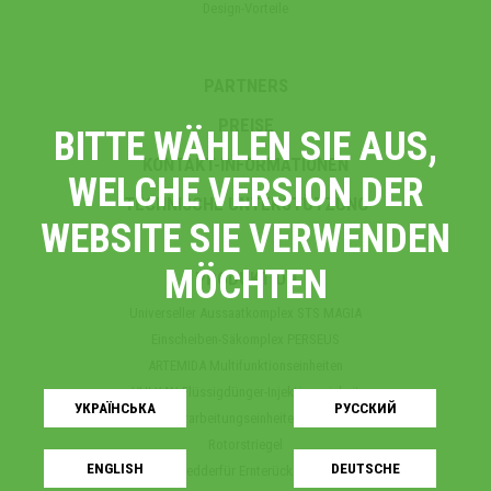
Design-Vorteile
PARTNERS
PREISE
BITTE WÄHLEN SIE AUS,
KONTAKT-INFORMATIONEN
WELCHE VERSION DER
TECHNISCHE UNTERSTÜTZUNG
WEBSITE SIE VERWENDEN
MÖCHTEN
PRODUKTION
Universeller Aussaatkomplex STS MAGIA
Einscheiben-Säkomplex PERSEUS
ARTEMIDA Multifunktionseinheiten
VULKAN Flüssigdünger-Injektionseinheit
УКРАЇНСЬКA
РУССКИЙ
Streifenverarbeitungseinheiten STRIP-TILL
Rotorstriegel
ENGLISH
DEUTSCHE
Schredderfür Ernterückstande