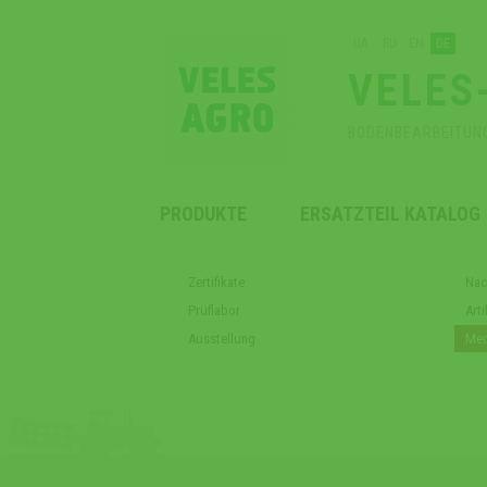
UA
RU
EN
DE
VELES
BODENBEARBEITUN
PRODUKTE
ERSATZTEIL KATALOG
Zertifikate
Nac
Prüflabor
Arti
Ausstellung
Med