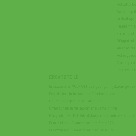
Aufsattel-b
Scheibenpfl
Drehpflüge
Pflüge mit ei
Erntemaschi
Düngertank
Anlagen zur
Aufzugsaus
Gartengerät
Ersatzteile
ERSATZTEILE
Ersatzteile für VULKAN Flüssigdünger-Injektionsgeräte
Festplatten für importierte Scheibeneggen
Pfoten auf importierten Grubbern
Öffnerscheiben für importierte Sämaschinen
Pflugschar, Meißel, Arbeitskörper und andere Ersatzteil
Ersatzteile zu Samaschinen der Serie SZM
Ersatzteile zu Samaschinen der Serie SPM