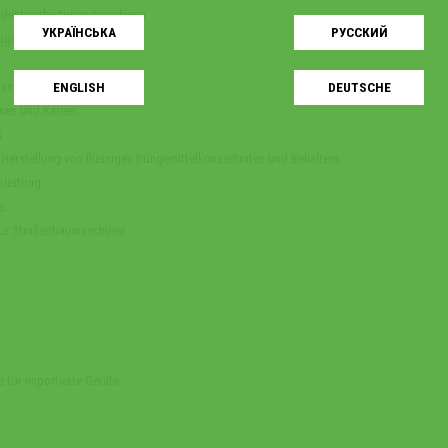
odenbearbeitungs maschinen
УКРАЇНСЬКA
РУССКИЙ
üge
nstellbarer griffbreite
ENGLISH
DEUTSCHE
nen und Karren
s
 Herstellung von flüssigen Düngemittelkonzentraten und Behältern
rüstung
e
 für Straßenbaumaschinen
e für importierte Geräte