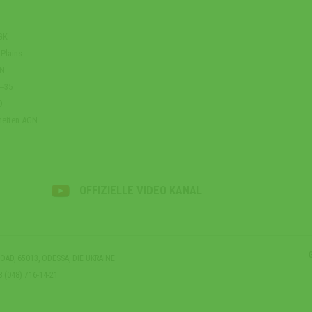
AGK
 Plains
RN
5‒35
D
heiten AGN
OFFIZIELLE VIDEO KANAL
AD, 65013, ODESSA, DIE UKRAINE
8 (048) 716-14-21