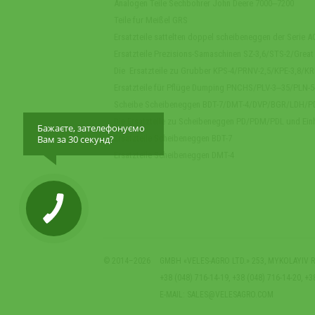
Analogen Teile Sechbohrer John Deere 7000‒7200
Teile fur Meißel GRS
Ersatzteile sattelten doppel scheibeneggen der Serie 
Ersatzteile Prezisions-Samaschinen SZ-3,6/STS-2/Great
Die Ersatzteile zu Grubber KPS-4/PRNV-2,5/KPE-3,8/K
Ersatzteile für Pflüge Dumping PNCHS/PLV-3‒35/PLN-
Scheibe Scheibeneggen BDT-7/DMT-4/DVP/BGR/LDH/P
Die Ersatzteile zu Scheibeneggen PD/PDM/PDL und Ein
Бажаєте, зателефонуємо
Вам за 30 секунд?
Ersatzteile Scheibeneggen BDT-7
Ersatzteile Scheibeneggen DMT-4
© 2014–2026
GMBH «VELES-AGRO LTD.» 253, MYKOLAYIV RO
+38 (048) 716-14-19, +38 (048) 716-14-20, +3
E-MAIL:
SALES@VELESAGRO.COM