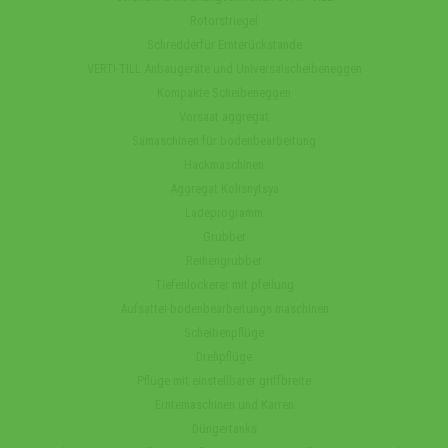
Rotorstriegel
Schredderfür Ernterückstande
VERTI-TILL Anbaugeräte und Universalscheibeneggen
Kompakte Scheibeneggen
Vorsaat aggregat
Sämaschinen für bodenbearbeitung
Hackmaschinen
Aggregat Kolisnytsya
Ladeprogramm
Grubber
Reihengrubber
Tiefenlockerer mit pfeilung
Aufsattel-bodenbearbeitungs maschinen
Scheibenpflüge
Drehpflüge
Pflüge mit einstellbarer griffbreite
Erntemaschinen und Karren
Düngertanks