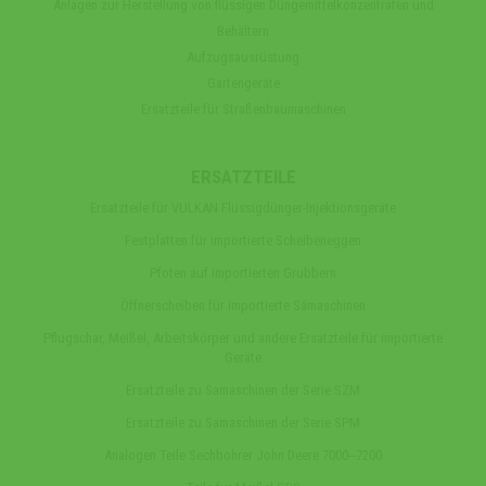
Anlagen zur Herstellung von flüssigen Düngemittelkonzentraten und
Behältern
Aufzugsausrüstung
Gartengeräte
Ersatzteile für Straßenbaumaschinen
ERSATZTEILE
Ersatzteile für VULKAN Flüssigdünger-Injektionsgeräte
Festplatten für importierte Scheibeneggen
Pfoten auf importierten Grubbern
Öffnerscheiben für importierte Sämaschinen
Pflugschar, Meißel, Arbeitskörper und andere Ersatzteile für importierte
Geräte
Ersatzteile zu Samaschinen der Serie SZM
Ersatzteile zu Samaschinen der Serie SPM
Analogen Teile Sechbohrer John Deere 7000‒7200