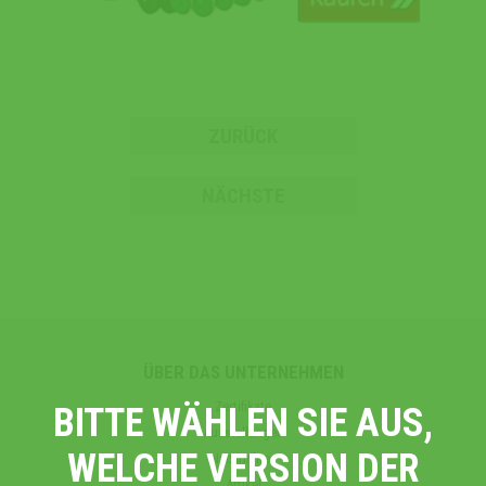
ZURÜCK
NÄCHSTE
ÜBER DAS UNTERNEHMEN
Zertifikate
BITTE WÄHLEN SIE AUS,
Ausstellungen
WELCHE VERSION DER
Nachrichten
Artikel