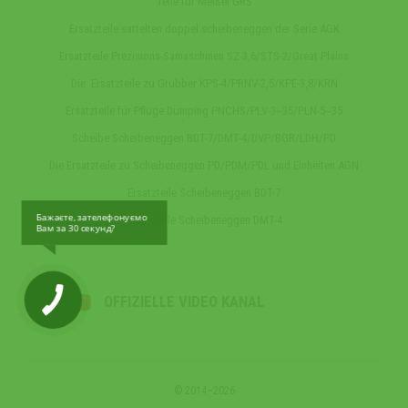
Teile fur Meißel GRS
Ersatzteile sattelten doppel scheibeneggen der Serie AGK
Ersatzteile Prezisions-Samaschinen SZ-3,6/STS-2/Great Plains
Die Ersatzteile zu Grubber KPS-4/PRNV-2,5/KPE-3,8/KRN
Ersatzteile für Pflüge Dumping PNCHS/PLV-3‒35/PLN-5‒35
Scheibe Scheibeneggen BDT-7/DMT-4/DVP/BGR/LDH/PD
Die Ersatzteile zu Scheibeneggen PD/PDM/PDL und Einheiten AGN
Ersatzteile Scheibeneggen BDT-7
Бажаєте, зателефонуємо
Ersatzteile Scheibeneggen DMT-4
Вам за 30 секунд?
OFFIZIELLE VIDEO KANAL
© 2014–2026