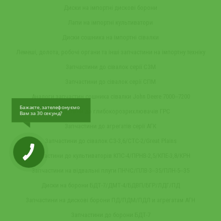
Диски на імпортні дискові борони
Лапи на імпортні культиватори
Диски сошника на імпортні сівалки
Лемеші, долота, робочі органи та інші запчастини на імпортну техніку
Запчастини до сівалок серії СЗМ
Запчастини до сівалок серії СПМ
Аналоги запчастин сошника сівалки John Deere 7000‒7200
Бажаєте, зателефонуємо
Запчастини до глибокорозрихлювачів ГРС
Вам за 30 секунд?
Запчастини до агрегатів серії АГК
Запчастини до сівалок СЗ-3,6/СТС-2/Great Plains
Запчастини до культиваторів КПС-4/ПРНВ-2,5/КПЕ-3,8/КРН
Запчастини на відвальні плуги ПНЧС/ПЛВ-3‒35/ПЛН-5‒35
Диски на борони БДТ-7/ДМТ-4/БДВП/БГР/ЛДГ/ПД
Запчастини на дискові борони ПД/ПДМ/ПДЛ и агрегатам АГН
Запчастини до борони БДТ-7