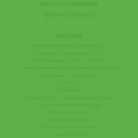
КОНТАКТНА ІНФОРМАЦІЯ
ТЕХНІЧНА ПІДТРИМКА
ПРОДУКЦІЯ
Універсальний посівний комплекс STS MAGIA
Монодискові посівні комплекси PERSEUS
Мультифункціональні агрегати ARTEMIDA
Агрегати інжекторного внесення рідких добрив VULKAN
Агрегати смугового обробітку STRIP-TILL
Ротаційні борони
Котки-подрібнювачі
Агрегати VERTI-TILL та універсальні дискові борони
Компактні дискові борони-лущильники
Передпосівні агрегати
Сівалки зернові механічні
Сівалки просапні точного висіву
Агрегати Колісниця