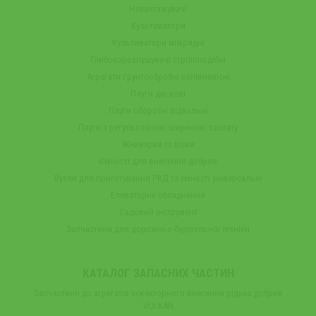
Навантажувачі
Культиватори
Культиватори міжрядні
Глибокорозпушувачі стрілоподібні
Агрегати ґрунтообробні напівнавісні
Плуги дискові
Плуги оборотні відвальні
Плуги з регульованою шириною захвату
Жниварки та візки
Ємності для внесення добрив
Вузли для приготування РКД та ємності універсальні
Елеваторне обладнання
Садовий інструмент
Запчастини для дорожньо-будівельної техніки
КАТАЛОГ ЗАПАСНИХ ЧАСТИН
Запчастини до агрегатів інжекторного внесення рідких добрив
VULKAN