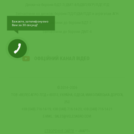
Диски на борони БДТ-7/ДМТ-4/БДВП/БГР/ЛДГ/ПД
Запчастини на дискові борони ПД/ПДМ/ПДЛ и агрегатам АГН
Бажаєте, зателефонуємо
Запчастини до борони БДТ-7
Вам за 30 секунд?
Запчастини до борони ДМТ-4
ОФІЦІЙНИЙ КАНАЛ ВІДЕО
© 2014–2026
ТОВ «ВЕЛЕС-АГРО ЛТД.» 65013, УКРАЇНА, ОДЕСА, МИКОЛАЇВСЬКА ДОРОГА,
253
+38 (048) 716-14-19, +38 (048) 716-14-20, +38 (048) 716-14-21
E-MAIL:
SALES@VELESAGRO.COM
СТВОРЕННЯ САЙТУ
— «МАРТ»