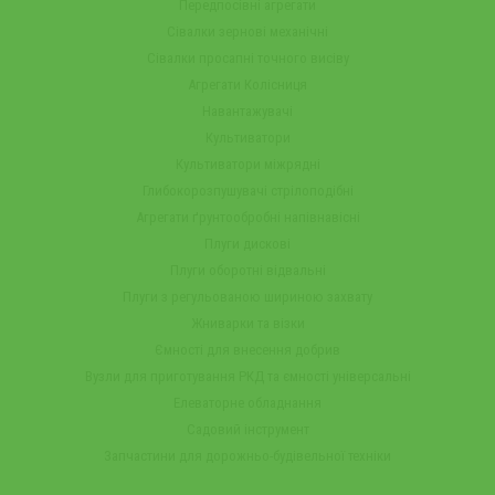
Передпосівні агрегати
Сівалки зернові механічні
Сівалки просапні точного висіву
Агрегати Колісниця
Навантажувачі
Культиватори
Культиватори міжрядні
Глибокорозпушувачі стрілоподібні
Агрегати ґрунтообробні напівнавісні
Плуги дискові
Плуги оборотні відвальні
Плуги з регульованою шириною захвату
Жниварки та візки
Ємності для внесення добрив
Вузли для приготування РКД та ємності універсальні
Елеваторне обладнання
Садовий інструмент
Запчастини для дорожньо-будівельної техніки