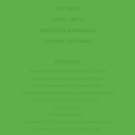
ПАРТНЕРИ
ПРАЙС-ЛИСТИ
КОНТАКТНА ІНФОРМАЦІЯ
ТЕХНІЧНА ПІДТРИМКА
ПРОДУКЦІЯ
Універсальний посівний комплекс STS MAGIA
Монодискові посівні комплекси PERSEUS
Мультифункціональні агрегати ARTEMIDA
Агрегати інжекторного внесення рідких добрив VULKAN
Агрегати смугового обробітку STRIP-TILL
Ротаційні борони
Котки-подрібнювачі
Агрегати VERTI-TILL та універсальні дискові борони
Компактні дискові борони-лущильники