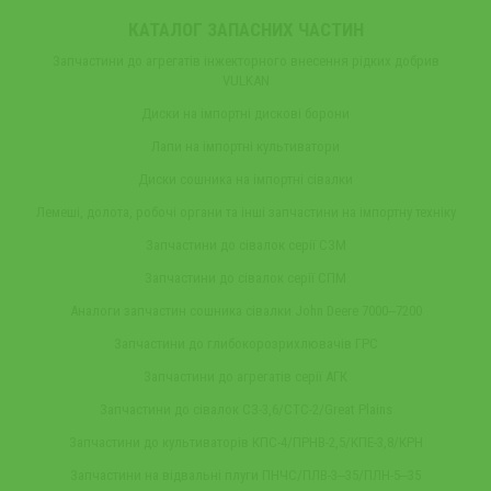
КАТАЛОГ ЗАПАСНИХ ЧАСТИН
Запчастини до агрегатів інжекторного внесення рідких добрив
VULKAN
Диски на імпортні дискові борони
Лапи на імпортні культиватори
Диски сошника на імпортні сівалки
Лемеші, долота, робочі органи та інші запчастини на імпортну техніку
Запчастини до сівалок серії СЗМ
Запчастини до сівалок серії СПМ
Аналоги запчастин сошника сівалки John Deere 7000‒7200
Запчастини до глибокорозрихлювачів ГРС
Запчастини до агрегатів серії АГК
Запчастини до сівалок СЗ-3,6/СТС-2/Great Plains
Запчастини до культиваторів КПС-4/ПРНВ-2,5/КПЕ-3,8/КРН
Запчастини на відвальні плуги ПНЧС/ПЛВ-3‒35/ПЛН-5‒35