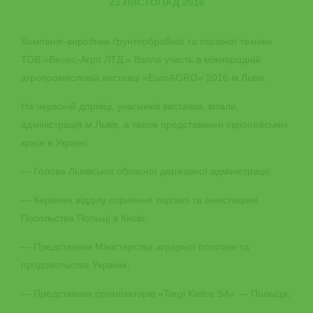
23 ЛИСТОПАД 2016
Компанія-виробник ґрунтообробної та посівної техніки
ТОВ «Велес-Агро ЛТД.» Взяла участь в міжнародній
агропромисловій виставці «EuroAGRO» 2016 м.Львів.
На червоній доріжці, учасників виставки, вітали,
адміністрація м.Львів, а також представники європейських
країн в Україні:
— Голова Львівської обласної державної адміністрації;
— Керівник відділу сприяння торгівлі та інвестиціям
Посольства Польщі в Києві;
— Представник Міністерства аграрної політики та
продовольства України;
— Представник організаторів «Targi Kielce SA» — Польща;