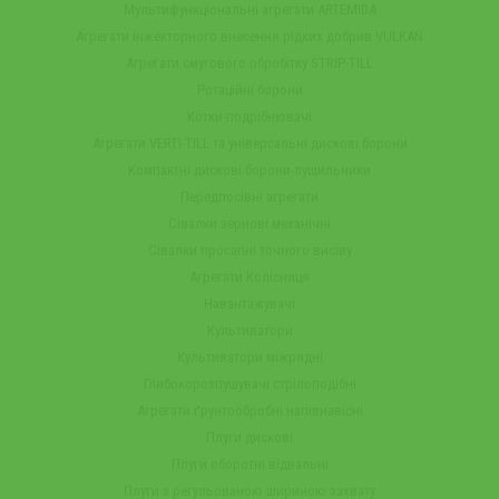
Мультифункціональні агрегати ARTEMIDA
Агрегати інжекторного внесення рідких добрив VULKAN
Агрегати смугового обробітку STRIP-TILL
Ротаційні борони
Котки-подрібнювачі
Агрегати VERTI-TILL та універсальні дискові борони
Компактні дискові борони-лущильники
Передпосівні агрегати
Сівалки зернові механічні
Сівалки просапні точного висіву
Агрегати Колісниця
Навантажувачі
Культиватори
Культиватори міжрядні
Глибокорозпушувачі стрілоподібні
Агрегати ґрунтообробні напівнавісні
Плуги дискові
Плуги оборотні відвальні
Плуги з регульованою шириною захвату