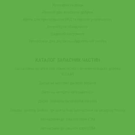
Жниварки та візки
Ємності для внесення добрив
Вузли для приготування РКД та ємності універсальні
Елеваторне обладнання
Садовий інструмент
Запчастини для дорожньо-будівельної техніки
КАТАЛОГ ЗАПАСНИХ ЧАСТИН
Запчастини до агрегатів інжекторного внесення рідких добрив
VULKAN
Диски на імпортні дискові борони
Лапи на імпортні культиватори
Диски сошника на імпортні сівалки
Лемеші, долота, робочі органи та інші запчастини на імпортну техніку
Запчастини до сівалок серії СЗМ
Запчастини до сівалок серії СПМ