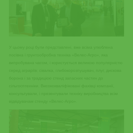
У цьому році були представлені, вже всіма улюблена
посівна і грунтообробна техніка «Велес-Агро», яка
випробувана часом, і користується великою популярністю
серед аграріїв: сівалка, глибокорозпушувач, плуг, дискова
борона і за традицією стенд запасних частин до
сільгосптехніки. Висококваліфіковані фахівці компанії,
консультували, і презентували техніку виробництва всім
відвідувачам стенду «Велес-Агро».