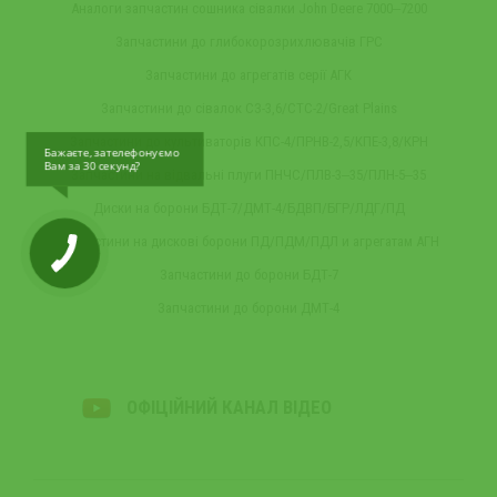
Аналоги запчастин сошника сівалки John Deere 7000‒7200
Запчастини до глибокорозрихлювачів ГРС
Запчастини до агрегатів серії АГК
Запчастини до сівалок СЗ-3,6/СТС-2/Great Plains
Запчастини до культиваторів КПС-4/ПРНВ-2,5/КПЕ-3,8/КРН
Бажаєте, зателефонуємо
Вам за 30 секунд?
Запчастини на відвальні плуги ПНЧС/ПЛВ-3‒35/ПЛН-5‒35
Диски на борони БДТ-7/ДМТ-4/БДВП/БГР/ЛДГ/ПД
Запчастини на дискові борони ПД/ПДМ/ПДЛ и агрегатам АГН
Запчастини до борони БДТ-7
Запчастини до борони ДМТ-4
ОФІЦІЙНИЙ КАНАЛ ВІДЕО