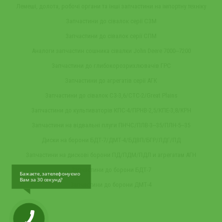
Лемеші, долота, робочі органи та інші запчастини на імпортну техніку
Запчастини до сівалок серії СЗМ
Запчастини до сівалок серії СПМ
Аналоги запчастин сошника сівалки John Deere 7000‒7200
Запчастини до глибокорозрихлювачів ГРС
Запчастини до агрегатів серії АГК
Запчастини до сівалок СЗ-3,6/СТС-2/Great Plains
Запчастини до культиваторів КПС-4/ПРНВ-2,5/КПЕ-3,8/КРН
Запчастини на відвальні плуги ПНЧС/ПЛВ-3‒35/ПЛН-5‒35
Диски на борони БДТ-7/ДМТ-4/БДВП/БГР/ЛДГ/ПД
Запчастини на дискові борони ПД/ПДМ/ПДЛ и агрегатам АГН
Запчастини до борони БДТ-7
Бажаєте, зателефонуємо
Вам за 30 секунд?
Запчастини до борони ДМТ-4