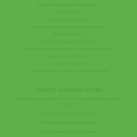
Агрегати ґрунтообробні напівнавісні
Плуги дискові
Плуги оборотні відвальні
Плуги з регульованою шириною захвату
Жниварки та візки
Ємності для внесення добрив
Вузли для приготування РКД та ємності універсальні
Елеваторне обладнання
Садовий інструмент
Запчастини для дорожньо-будівельної техніки
КАТАЛОГ ЗАПАСНИХ ЧАСТИН
Запчастини до агрегатів інжекторного внесення рідких добрив
VULKAN
Диски на імпортні дискові борони
Лапи на імпортні культиватори
Диски сошника на імпортні сівалки