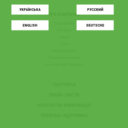
УКРАЇНСЬКA
РУССКИЙ
ПРО КОМПАНІЮ
Сертифікати
ENGLISH
DEUTSCHE
Виставки
Новини
Статті
Медіаматеріали
Подяки та нагороди
Конструктивні переваги
ПАРТНЕРИ
ПРАЙС-ЛИСТИ
КОНТАКТНА ІНФОРМАЦІЯ
ТЕХНІЧНА ПІДТРИМКА