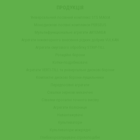
ПРОДУКЦІЯ
Універсальний посівний комплекс STS MAGIA
Монодискові посівні комплекси PERSEUS
Мультифункціональні агрегати ARTEMIDA
Агрегати інжекторного внесення рідких добрив VULKAN
Агрегати смугового обробітку STRIP-TILL
Ротаційні борони
Котки-подрібнювачі
Агрегати VERTI-TILL та універсальні дискові борони
Компактні дискові борони-лущильники
Передпосівні агрегати
Сівалки зернові механічні
Сівалки просапні точного висіву
Агрегати Колісниця
Навантажувачі
Культиватори
Культиватори міжрядні
Глибокорозпушувачі стрілоподібні