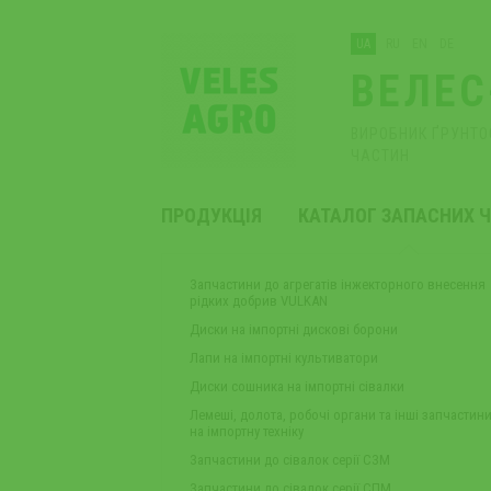
UA
RU
EN
DE
ВЕЛЕС
ВИРОБНИК ҐРУНТО
ЧАСТИН
ПРОДУКЦІЯ
КАТАЛОГ ЗАПАСНИХ 
Запчастини до агрегатів інжекторного внесення
рідких добрив VULKAN
Диски на імпортні дискові борони
Лапи на імпортні культиватори
Диски сошника на імпортні сівалки
Лемеші, долота, робочі органи та інші запчастин
на імпортну техніку
Запчастини до сівалок серії СЗМ
Запчастини до сівалок серії СПМ