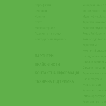
Сертифікати
Універсальний п
Виставки
Монодискові пос
Новини
Мультифункціонал
Статті
Агрегати інжекто
Медіаматеріали
Агрегати смуговог
Подяки та нагороди
Ротаційні борони
Конструктивні переваги
Котки-подрібнюв
Агрегати VERTI-TI
Компактні диско
ПАРТНЕРИ
Передпосівні агр
Сівалки зернові 
ПРАЙС-ЛИСТИ
Сівалки просапні
КОНТАКТНА ІНФОРМАЦІЯ
Агрегати Колісни
Навантажувачі
ТЕХНІЧНА ПІДТРИМКА
Культиватори
Культиватори мі
Глибокорозпушува
Агрегати ґрунтооб