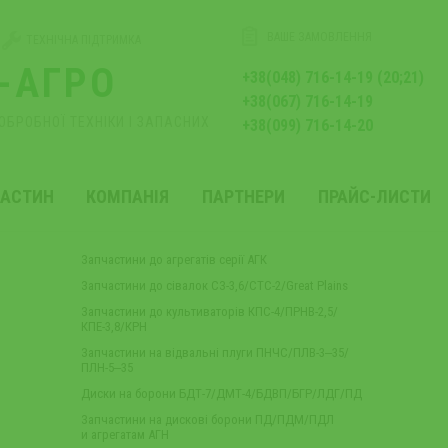
ВАШЕ ЗАМОВЛЕННЯ
ТЕХНІЧНА ПІДТРИМКА
-АГРО
+38(048) 716-14-19 (20;21)
+38(067) 716-14-19
ОБРОБНОЇ ТЕХНІКИ І ЗАПАСНИХ
+38(099) 716-14-20
ЧАСТИН
КОМПАНІЯ
ПАРТНЕРИ
ПРАЙС-ЛИСТИ
Запчастини до агрегатів серії АГК
Запчастини до сівалок СЗ-3,6/СТС-2/Great Plains
Запчастини до культиваторів КПС-4/ПРНВ-2,5/
КПЕ-3,8/КРН
Запчастини на відвальні плуги ПНЧС/ПЛВ-3‒35/
ПЛН-5‒35
и
Диски на борони БДТ-7/ДМТ-4/БДВП/БГР/ЛДГ/ПД
Запчастини на дискові борони ПД/ПДМ/ПДЛ
и агрегатам АГН