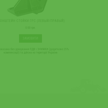
ОНШТЕЙН СТОЙКИ ГРС (ЛЕВЫЙ/ПРАВЫЙ)
ПЛИТА
0.00 грн.
ЗАМОВИТИ
 вказана без урахування ПДВ і ЗНИЖКИ (додатково 25%
*Ціна вказана без ураху
компенсації) та дійсна на території України
компенсації) та 