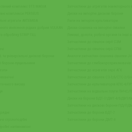
осівний комплекс STS MAGIA
Запчастини до агрегатів інжекторного
івні комплекси PERSEUS
Диски на імпортні дискові борони
ьні агрегати ARTEMIDA
Лапи на імпортні культиватори
рного внесення рідких добрив VULKAN
Диски сошника на імпортні сівалки
о обробітку STRIP-TILL
Лемеші, долота, робочі органи та інші з
Запчастини до сівалок серії СЗМ
ачі
Запчастини до сівалок серії СПМ
LL та універсальні дискові борони
Аналоги запчастин сошника сівалки Joh
ві борони-лущильники
Запчастини до глибокорозрихлювачів
егати
Запчастини до агрегатів серії АГК
механічні
Запчастини до сівалок СЗ-3,6/СТС-2/Gre
 точного висіву
Запчастини до культиваторів КПС-4/ПР
ця
Запчастини на відвальні плуги ПНЧС/
Диски на борони БДТ-7/ДМТ-4/БДВП/
Запчастини на дискові борони ПД/ПДМ
жрядні
Запчастини до борони БДТ-7
чі стрілоподібні
Запчастини до борони ДМТ-4
робні напівнавісні