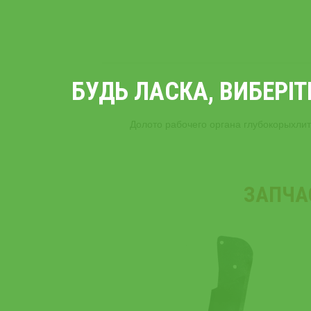
БУДЬ ЛАСКА, ВИБЕРІ
Долото рабочего органа глубокорыхли
ЗАПЧА