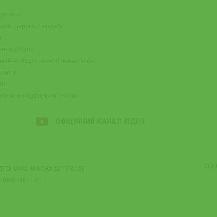
ідвальні
ваною шириною захвату
и
сення добрив
ування РКД та ємності універсальні
днання
нт
орожньо-будівельної техніки
ОФІЦІЙНИЙ КАНАЛ ВІДЕО
GOOG
ОДЕСА, МИКОЛАЇВСЬКА ДОРОГА, 253
8 (048) 716-14-21