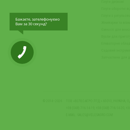
Плуги дискові
Плуги оборотні в
Плуги з регульо
Бажаєте, зателефонуємо
Жниварки та візк
Вам за 30 секунд?
Ємності для вне
Вузли для пригот
Елеваторне обла
Садовий інструме
Запчастини для д
© 2014–2026
ТОВ «ВЕЛЕС-АГРО ЛТД.» 65013, УКРАЇНА, 
+38 (048) 716-14-19, +38 (048) 716-14-20, +3
E-MAIL:
SALES@VELESAGRO.COM