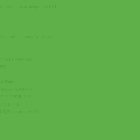
 внесення рідких добрив VULKAN
апчастини на імпортну техніку
n Deere 7000‒7200
 ГРС
at Plains
НВ-2,5/КПЕ-3,8/КРН
ПЛВ-3‒35/ПЛН-5‒35
БГР/ЛДГ/ПД
/ПДЛ и агрегатам АГН