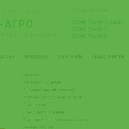
ВАШЕ ЗАМОВЛЕННЯ
ТЕХНІЧНА ПІДТРИМКА
-АГРО
+38(048) 716-14-19 (20;21)
+38(067) 716-14-19
ОБРОБНОЇ ТЕХНІКИ І ЗАПАСНИХ
+38(099) 716-14-20
ЧАСТИН
КОМПАНІЯ
ПАРТНЕРИ
ПРАЙС-ЛИСТИ
Культиватори
Культиватори міжрядні
Глибокорозпушувачі стрілоподібні
Агрегати ґрунтообробні напівнавісні
Плуги дискові
Плуги оборотні відвальні
Плуги з регульованою шириною захвату
Жниварки та візки