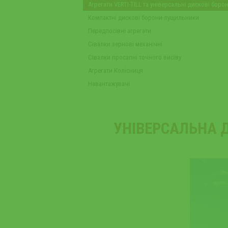
Агрегати VERTI-TILL та універсальні дискові боро
Компактні дискові борони-лущильники
Передпосівні агрегати
Сівалки зернові механічні
Сівалки просапні точного висіву
Агрегати Колісниця
Навантажувачі
УНІВЕРСАЛЬНА Д