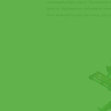
перпендикулярно ґрунту. Принципова ві
ґрунтом. Відбувається руйнування коре
Вони захищають ґрунт від сонця, що с