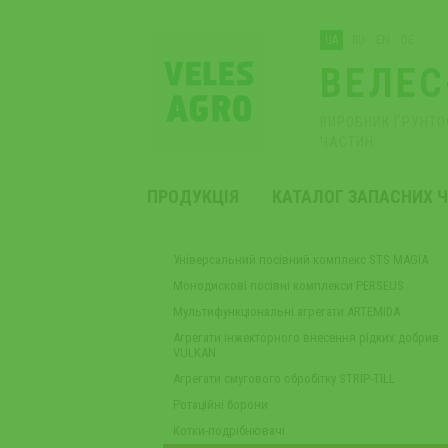
UA
RU
EN
DE
ВЕЛЕС
ВИРОБНИК ҐРУНТО
ЧАСТИН
ПРОДУКЦІЯ
КАТАЛОГ ЗАПАСНИХ 
Універсальний посівний комплекс STS MAGIA
Монодискові посівні комплекси PERSEUS
Мультифункціональні агрегати ARTEMIDA
Агрегати інжекторного внесення рідких добрив
VULKAN
Агрегати смугового обробітку STRIP-TILL
Ротаційні борони
Котки-подрібнювачі