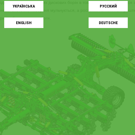
дмінність від класичних дискових борін в тому, що не відбувається
УКРАЇНСЬКA
РУССКИЙ
невої системи, поверхня мульчується, а рослинні та пожнивні решт
прияє збереженню вологи.
ENGLISH
DEUTSCHE