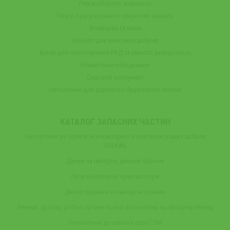
Плуги оборотні відвальні
Плуги з регульованою шириною захвату
Жниварки та візки
Ємності для внесення добрив
Вузли для приготування РКД та ємності універсальні
Елеваторне обладнання
Садовий інструмент
Запчастини для дорожньо-будівельної техніки
КАТАЛОГ ЗАПАСНИХ ЧАСТИН
Запчастини до агрегатів інжекторного внесення рідких добрив
VULKAN
Диски на імпортні дискові борони
Лапи на імпортні культиватори
Диски сошника на імпортні сівалки
Лемеші, долота, робочі органи та інші запчастини на імпортну техніку
Запчастини до сівалок серії СЗМ