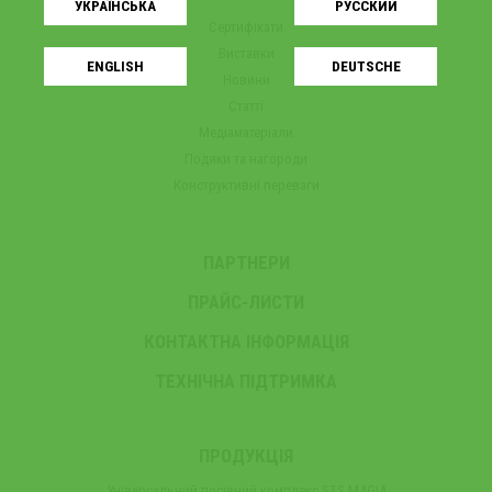
УКРАЇНСЬКA
РУССКИЙ
Сертифікати
Виставки
ENGLISH
DEUTSCHE
Новини
Статті
Медіаматеріали
Подяки та нагороди
Конструктивні переваги
ПАРТНЕРИ
ПРАЙС-ЛИСТИ
КОНТАКТНА ІНФОРМАЦІЯ
ТЕХНІЧНА ПІДТРИМКА
ПРОДУКЦІЯ
Універсальний посівний комплекс STS MAGIA