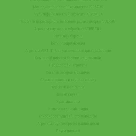
Монодискові посівні комплекси PERSEUS
Мультифункціональні агрегати ARTEMIDA
Агрегати інжекторного внесення рідких добрив VULKAN
Агрегати смугового обробітку STRIP-TILL
Ротаційні борони
Котки-подрібнювачі
Агрегати VERTI-TILL та універсальні дискові борони
Компактні дискові борони-лущильники
Передпосівні агрегати
Сівалки зернові механічні
Сівалки просапні точного висіву
Агрегати Колісниця
Навантажувачі
Культиватори
Культиватори міжрядні
Глибокорозпушувачі стрілоподібні
Агрегати ґрунтообробні напівнавісні
Плуги дискові