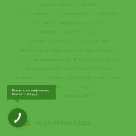
Запчастини до сівалок серії СПМ
Аналоги запчастин сошника сівалки John Deere 7000‒7200
Запчастини до глибокорозрихлювачів ГРС
Запчастини до агрегатів серії АГК
Запчастини до сівалок СЗ-3,6/СТС-2/Great Plains
Запчастини до культиваторів КПС-4/ПРНВ-2,5/КПЕ-3,8/КРН
Запчастини на відвальні плуги ПНЧС/ПЛВ-3‒35/ПЛН-5‒35
Диски на борони БДТ-7/ДМТ-4/БДВП/БГР/ЛДГ/ПД
Запчастини на дискові борони ПД/ПДМ/ПДЛ и агрегатам АГН
Запчастини до борони БДТ-7
Бажаєте, зателефонуємо
Вам за 30 секунд?
Запчастини до борони ДМТ-4
ОФІЦІЙНИЙ КАНАЛ ВІДЕО