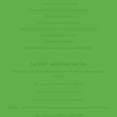
Плуги оборотні відвальні
Плуги з регульованою шириною захвату
Жниварки та візки
Ємності для внесення добрив
Вузли для приготування РКД та ємності універсальні
Елеваторне обладнання
Садовий інструмент
Запчастини для дорожньо-будівельної техніки
КАТАЛОГ ЗАПАСНИХ ЧАСТИН
Запчастини до агрегатів інжекторного внесення рідких добрив
VULKAN
Диски на імпортні дискові борони
Лапи на імпортні культиватори
Диски сошника на імпортні сівалки
Лемеші, долота, робочі органи та інші запчастини на імпортну техніку
Запчастини до сівалок серії СЗМ