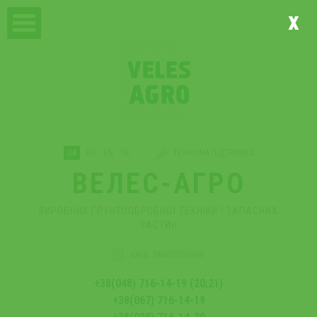
x
UA
RU
EN
DE
ТЕХНІЧНА ПІДТРИМКА
ВЕЛЕС-АГРО
ВИРОБНИК ҐРУНТООБРОБНОЇ ТЕХНІКИ І ЗАПАСНИХ
ЧАСТИН
ВАШЕ ЗАМОВЛЕННЯ
+38(048) 716-14-19 (20;21)
+38(067) 716-14-19