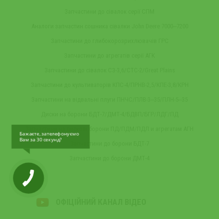
Запчастини до сівалок серії СПМ
Аналоги запчастин сошника сівалки John Deere 7000‒7200
Запчастини до глибокорозрихлювачів ГРС
Запчастини до агрегатів серії АГК
Запчастини до сівалок СЗ-3,6/СТС-2/Great Plains
Запчастини до культиваторів КПС-4/ПРНВ-2,5/КПЕ-3,8/КРН
Запчастини на відвальні плуги ПНЧС/ПЛВ-3‒35/ПЛН-5‒35
Диски на борони БДТ-7/ДМТ-4/БДВП/БГР/ЛДГ/ПД
Запчастини на дискові борони ПД/ПДМ/ПДЛ и агрегатам АГН
Бажаєте, зателефонуємо
Вам за 30 секунд?
Запчастини до борони БДТ-7
Запчастини до борони ДМТ-4
ОФІЦІЙНИЙ КАНАЛ ВІДЕО