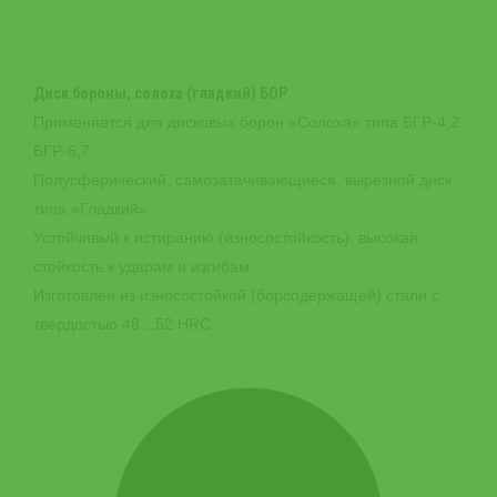
Диск бороны, солоха (гладкий) БОР.
Применяется для дисковых борон «Солоха» типа БГР-4,2,
БГР-6,7.
Полусферический, самозатачивающиеся, вырезной диск
типа «Гладкий».
Устойчивый к истиранию (износостойкость), высокая
стойкость к ударам и изгибам.
Изготовлен из износостойкой (борсодержащей) стали с
твердостью 48…52 HRC.