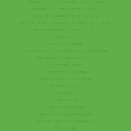
Універсальний посівний комплекс STS MAGIA
Монодискові посівні комплекси PERSEUS
Мультифункціональні агрегати ARTEMIDA
Агрегати інжекторного внесення рідких добрив VULKAN
Агрегати смугового обробітку STRIP-TILL
Ротаційні борони
Котки-подрібнювачі
Агрегати VERTI-TILL та універсальні дискові борони
Компактні дискові борони-лущильники
Передпосівні агрегати
Сівалки зернові механічні
Сівалки просапні точного висіву
Агрегати Колісниця
Навантажувачі
Культиватори
Культиватори міжрядні
Глибокорозпушувачі стрілоподібні
Агрегати ґрунтообробні напівнавісні
Плуги дискові