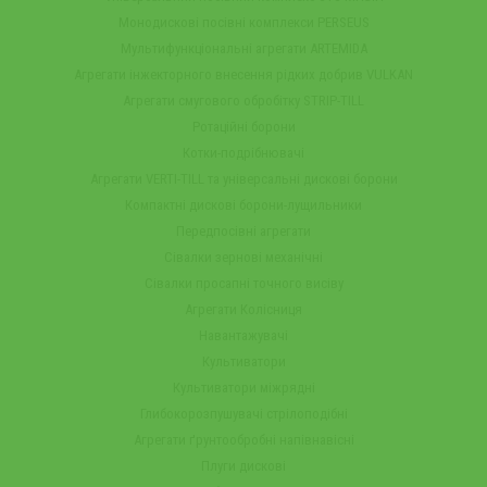
Монодискові посівні комплекси PERSEUS
Мультифункціональні агрегати ARTEMIDA
Агрегати інжекторного внесення рідких добрив VULKAN
Агрегати смугового обробітку STRIP-TILL
Ротаційні борони
Котки-подрібнювачі
Агрегати VERTI-TILL та універсальні дискові борони
Компактні дискові борони-лущильники
Передпосівні агрегати
Сівалки зернові механічні
Сівалки просапні точного висіву
Агрегати Колісниця
Навантажувачі
Культиватори
Культиватори міжрядні
Глибокорозпушувачі стрілоподібні
Агрегати ґрунтообробні напівнавісні
Плуги дискові