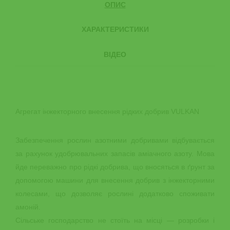
ОПИС
ХАРАКТЕРИСТИКИ
ВІДЕО
Агрегат інжекторного внесення рідких добрив VULKAN
Забезпечення рослин азотними добривами відбувається
за рахунок удобрювальних запасів аміачного азоту. Мова
йде переважно про рідкі добрива, що вносяться в ґрунт за
допомогою машини для внесення добрив з інжекторними
колесами, що дозволяє рослині додатково споживати
амоній.
Сільське господарство не стоїть на місці — розробки і