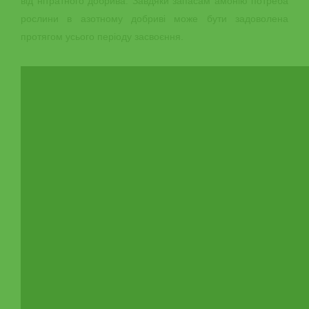
від нітратного добрива. Завдяки запасам амонію потреба
рослини в азотному добриві може бути задоволена
протягом усього періоду засвоєння.