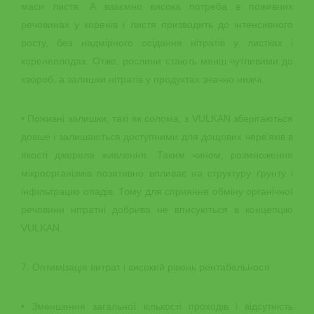
маси листя. А взаємно висока потреба в поживних
речовинах у коренів і листя призводить до інтенсивного
росту, без надмірного осідання нітратів у листках і
коренеплодах. Отже, рослини стають менш чутливими до
хвороб, а залишки нітратів у продуктах значно нижчі.
• Поживні залишки, такі як солома, з VULKAN зберігаються
довше і залишаються доступними для дощових черв’яків в
якості джерела живлення. Таким чином, розмноження
мікроорганізмів позитивно впливає на структуру ґрунту і
інфільтрацію опадів. Тому для сприяння обміну органічної
речовини нітратні добрива не вписуються в концепцію
VULKAN.
7. Оптимізація витрат і високий рівень рентабельності
• Зменшення загальної кількості проходів і відсутність