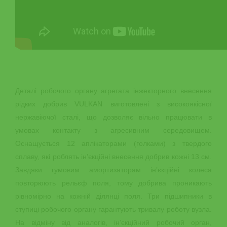
Деталі робочого органу агрегата інжекторного внесення
рідких добрив VULKAN виготовлені з високоякісної
нержавіючої сталі, що дозволяє вільно працювати в
умовах контакту з агресивним середовищем.
Оснащується 12 аплікаторами (голками) з твердого
сплаву, які роблять ін’єкційні внесення добрив кожні 13 см.
Завдяки гумовим амортизаторам ін’єкційні колеса
повторюють рельєф поля, тому добрива проникають
рівномірно на кожній ділянці поля. Три підшипники в
ступиці робочого органу гарантують тривалу роботу вузла.
На відміну від аналогів, ін’єкційний робочий орган,