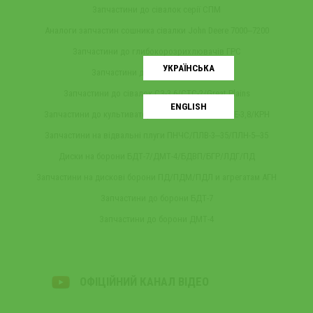
Запчастини до сівалок серії СПМ
Аналоги запчастин сошника сівалки John Deere 7000‒7200
Запчастини до глибокорозрихлювачів ГРС
УКРАЇНСЬКA
Запчастини до агрегатів серії АГК
Запчастини до сівалок СЗ-3,6/СТС-2/Great Plains
ENGLISH
Запчастини до культиваторів КПС-4/ПРНВ-2,5/КПЕ-3,8/КРН
Запчастини на відвальні плуги ПНЧС/ПЛВ-3‒35/ПЛН-5‒35
Диски на борони БДТ-7/ДМТ-4/БДВП/БГР/ЛДГ/ПД
Запчастини на дискові борони ПД/ПДМ/ПДЛ и агрегатам АГН
Запчастини до борони БДТ-7
Запчастини до борони ДМТ-4
ОФІЦІЙНИЙ КАНАЛ ВІДЕО