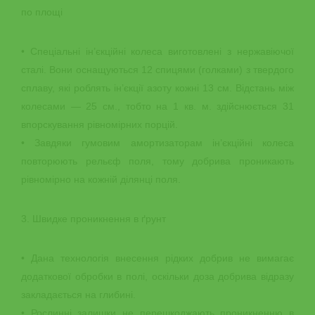
по площі
• Спеціальні ін’єкційні колеса виготовлені з нержавіючої
сталі. Вони оснащуються 12 спицями (голками) з твердого
сплаву, які роблять ін’єкції азоту кожні 13 см. Відстань між
колесами — 25 см., тобто на 1 кв. м. здійснюється 31
впорскування рівномірних порцій.
• Завдяки гумовим амортизаторам ін’єкційні колеса
повторюють рельєф поля, тому добрива проникають
рівномірно на кожній ділянці поля.
3. Швидке проникнення в ґрунт
• Дана технологія внесення рідких добрив не вимагає
додаткової обробки в полі, оскільки доза добрива відразу
закладається на глибині.
• Рослинні залишки не перешкоджають проникненню в