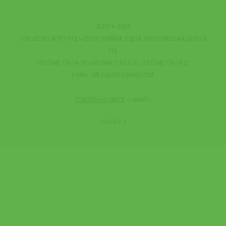
© 2014–2026
ТОВ «ВЕЛЕС-АГРО ЛТД.» 65013, УКРАЇНА, ОДЕСА, МИКОЛАЇВСЬКА ДОРОГА,
253
+38 (048) 716-14-19, +38 (048) 716-14-20, +38 (048) 716-14-21
E-MAIL:
SALES@VELESAGRO.COM
СТВОРЕННЯ САЙТУ
— «МАРТ»
GOOGLE +