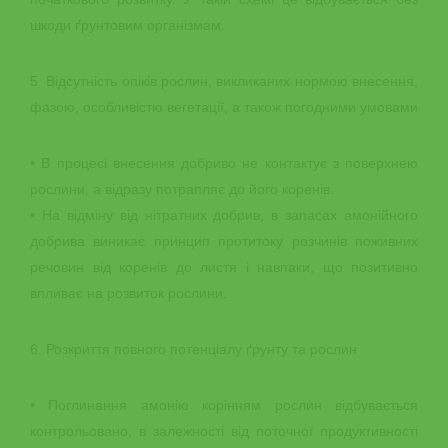
шкоди ґрунтовим організмам.
5. Відсутність опіків рослин, викликаних нормою внесення,
фазою, особливістю вегетації, а також погодними умовами
• В процесі внесення добриво не контактує з поверхнею
рослини, а відразу потрапляє до його коренів.
• На відміну від нітратних добрив, в запасах амонійного
добрива виникає принцип протитоку розчинів поживних
речовин від коренів до листя і навпаки, що позитивно
впливає на розвиток рослини.
6. Розкриття повного потенціалу ґрунту та рослин
• Поглинання амонію корінням рослин відбувається
контрольовано, в залежності від поточної продуктивності