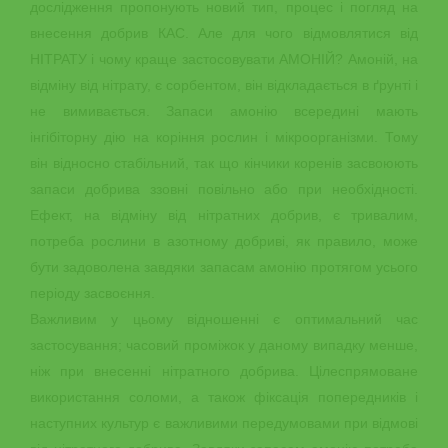
дослідження пропонують новий тип, процес і погляд на
внесення добрив КАС. Але для чого відмовлятися від
НІТРАТУ і чому краще застосовувати АМОНІЙ? Амоній, на
відміну від нітрату, є сорбентом, він відкладається в ґрунті і
не вимивається. Запаси амонію всередині мають
інгібіторну дію на коріння рослин і мікроорганізми. Тому
він відносно стабільний, так що кінчики коренів засвоюють
запаси добрива ззовні повільно або при необхідності.
Ефект, на відміну від нітратних добрив, є тривалим,
потреба рослини в азотному добриві, як правило, може
бути задоволена завдяки запасам амонію протягом усього
періоду засвоєння.
Важливим у цьому відношенні є оптимальний час
застосування; часовий проміжок у даному випадку менше,
ніж при внесенні нітратного добрива. Цілеспрямоване
використання соломи, а також фіксація попередників і
наступних культур є важливими передумовами при відмові