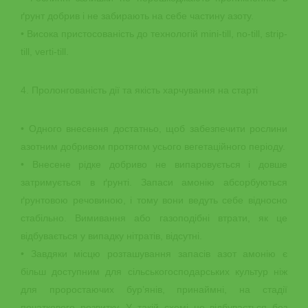
ґрунт добрив і не забирають на себе частину азоту.
• Висока пристосованість до технологій mini-till, no-till, strip-
till, verti-till.
4. Пролонгованість дії та якість харчування на старті
• Одного внесення достатньо, щоб забезпечити рослини
азотним добривом протягом усього вегетаційного періоду.
• Внесене рідке добриво не випаровується і довше
затримується в ґрунті. Запаси амонію абсорбуються
ґрунтовою речовиною, і тому вони ведуть себе відносно
стабільно. Вимивання або газоподібні втрати, як це
відбувається у випадку нітратів, відсутні.
• Завдяки місцю розташування запасів азот амонію є
більш доступним для сільськогосподарських культур ніж
для проростаючих бур’янів, принаймні, на стадії
початкового розвитку. У такій схемі це відбувається без