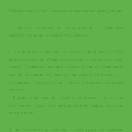
Переваги технології інжекторного внесення рідких добрив:
1. Висока ефективність застосування в будь-яких
кліматичних зонах, зокрема посушливих
• Ін’єкції добрив, зроблені методом і пристроєм VULKAN
вимагають менше 5% від обсягу вологи у верхньому шарі
ґрунту. Порівняно невеликі коріння рослини поглинають
амоній, незалежно від вмісту води в ґрунті. Як наслідок —
покращена посухостійкість і більш розвинена коренева
система
• Рідким добривам не потрібна додаткова волога для
розчинення, тому після внесення вони відразу доступні
для рослини
2. Більш рівномірне внесення і точно дозоване розподіл