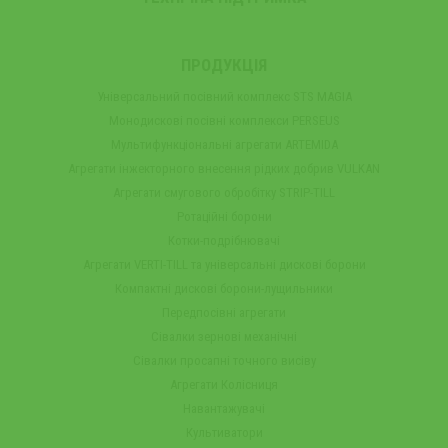
ПРОДУКЦІЯ
Універсальний посівний комплекс STS MAGIA
Монодискові посівні комплекси PERSEUS
Мультифункціональні агрегати ARTEMIDA
Агрегати інжекторного внесення рідких добрив VULKAN
Агрегати смугового обробітку STRIP-TILL
Ротаційні борони
Котки-подрібнювачі
Агрегати VERTI-TILL та універсальні дискові борони
Компактні дискові борони-лущильники
Передпосівні агрегати
Сівалки зернові механічні
Сівалки просапні точного висіву
Агрегати Колісниця
Навантажувачі
Культиватори