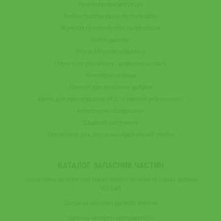
Культиватори міжрядні
Глибокорозпушувачі стрілоподібні
Агрегати ґрунтообробні напівнавісні
Плуги дискові
Плуги оборотні відвальні
Плуги з регульованою шириною захвату
Жниварки та візки
Ємності для внесення добрив
Вузли для приготування РКД та ємності універсальні
Елеваторне обладнання
Садовий інструмент
Запчастини для дорожньо-будівельної техніки
КАТАЛОГ ЗАПАСНИХ ЧАСТИН
Запчастини до агрегатів інжекторного внесення рідких добрив
VULKAN
Диски на імпортні дискові борони
Лапи на імпортні культиватори