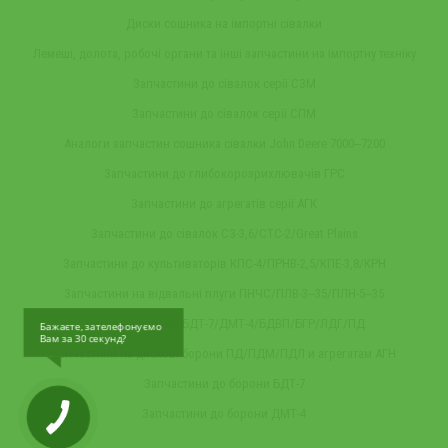
Диски сошника на імпортні сівалки
Лемеші, долота, робочі органи та інші запчастини на імпортну техніку
Запчастини до сівалок серії СЗМ
Запчастини до сівалок серії СПМ
Аналоги запчастин сошника сівалки John Deere 7000‒7200
Запчастини до глибокорозрихлювачів ГРС
Запчастини до агрегатів серії АГК
Запчастини до сівалок СЗ-3,6/СТС-2/Great Plains
Запчастини до культиваторів КПС-4/ПРНВ-2,5/КПЕ-3,8/КРН
Запчастини на відвальні плуги ПНЧС/ПЛВ-3‒35/ПЛН-5‒35
Диски на борони БДТ-7/ДМТ-4/БДВП/БГР/ЛДГ/ПД
Бажаєте, зателефонуємо
Вам за 30 секунд?
Запчастини на дискові борони ПД/ПДМ/ПДЛ и агрегатам АГН
Запчастини до борони БДТ-7
Запчастини до борони ДМТ-4